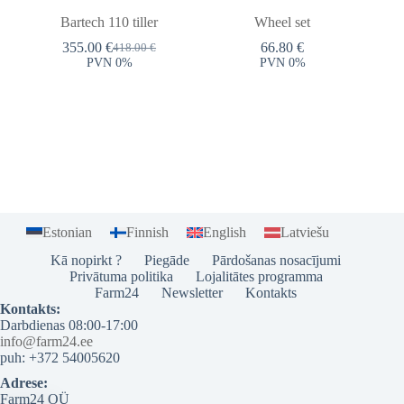
Bartech 110 tiller
Wheel set
355.00
€
66.80
€
418.00
€
Original
Current
PVN 0%
PVN 0%
price
price
was:
is:
418.00 €.
355.00 €.
Estonian
Finnish
English
Latviešu
Kā nopirkt ?
Piegāde
Pārdošanas nosacījumi
Privātuma politika
Lojalitātes programma
Farm24
Newsletter
Kontakts
Kontakts:
Darbdienas 08:00-17:00
info@farm24.ee
puh: +372 54005620
Adrese:
Farm24 OÜ