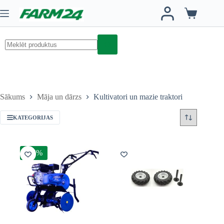
Skip
to
Iepirkumu
content
grozs
No
results
Sākums
Māja un dārzs
Kultivatori un mazie traktori
KATEGORIJAS
-15%