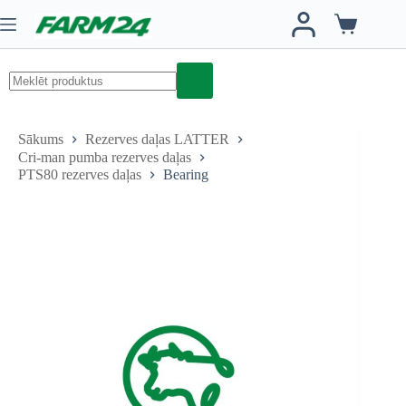
Skip
to
Iepirkumu
content
grozs
No
results
Sākums
Rezerves daļas LATTER
Cri-man pumba rezerves daļas
PTS80 rezerves daļas
Bearing