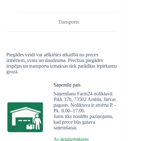
Transports
Piegādes veidi var atšķirties atkarībā no preces
izmēriem, svara un daudzuma. Precīzas piegādes
iespējas un transporta izmaksas tiek parādītas iepirkumu
grozā.
Saņemšu pats
Saņemšana Farm24 noliktavā:
Pikk 37b, 73502 Ambla, Järvas
pagasts. Noliktava ir atvērta P.–
Pk. 8.00–17.00.
Jums tiks nosūtīts paziņojums,
kad prece būs gatava
saņemšanai.
Ar detalizētākiem