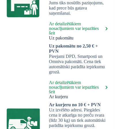
Jums tiks nosūtīts paziņojums,
kad prece būs gatava
saņemšanai.
Ar detalizētākiem
nosacījumiem var iepazīties
šeit
Uz pakomātu
Uz pakomātu no 2,50 € +
PVN
Pieejami DPD, Smartposti un
Omniva pakomāti. Cena tiek
automātiski parādīta iepirkumu
grozā.
Ar detalizētākiem
nosacījumiem var iepazīties
šeit
Ar kurjeru
Ar kurjeru no 10 € + PVN
Uz izvēlēto adresi. Piegādes
cena ir atkarīga no preču svara
(līdz 30 kg) un tiek automātiski
parādīta iepirkumu grozā.