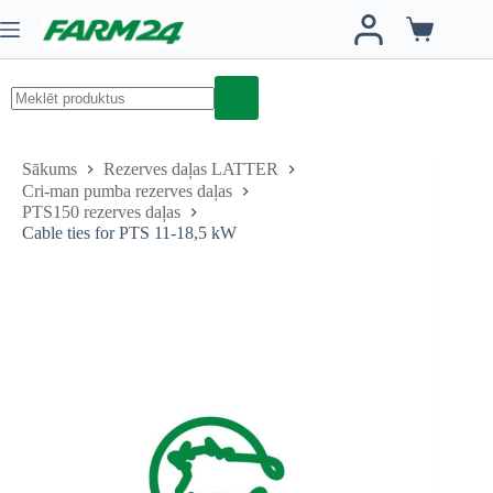
Skip
to
Iepirkumu
content
grozs
No
results
Sākums
Rezerves daļas LATTER
Cri-man pumba rezerves daļas
PTS150 rezerves daļas
Cable ties for PTS 11-18,5 kW