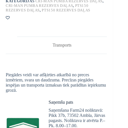
KATEGORIJAS
CRI-MAN PUMBA REZERVES DAĻAS
,
CRI-MAN PUMBA REZERVES DAĻAS
,
PTS150
REZERVES DAĻAS
,
PTS150 REZERVES DAĻAS
Transports
Piegādes veidi var atšķirties atkarībā no preces
izmēriem, svara un daudzuma. Precīzas piegādes
iespējas un transporta izmaksas tiek parādītas iepirkumu
grozā.
Saņemšu pats
Saņemšana Farm24 noliktavā:
Pikk 37b, 73502 Ambla, Järvas
pagasts. Noliktava ir atvērta P.–
Pk. 8.00–17.00.