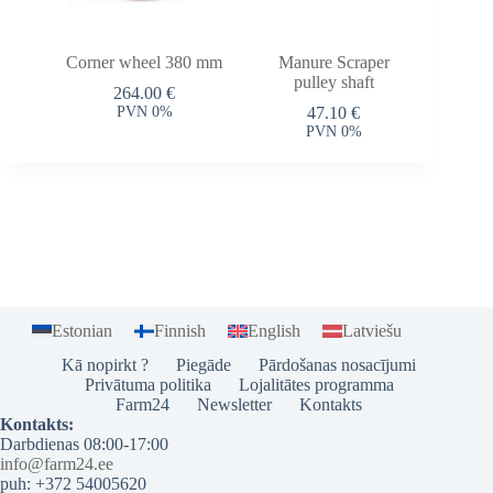
Corner wheel 380 mm
Manure Scraper
pulley shaft
264.00
€
PVN 0%
47.10
€
PVN 0%
Estonian
Finnish
English
Latviešu
Kā nopirkt ?
Piegāde
Pārdošanas nosacījumi
Privātuma politika
Lojalitātes programma
Farm24
Newsletter
Kontakts
Kontakts:
Darbdienas 08:00-17:00
info@farm24.ee
puh: +372 54005620