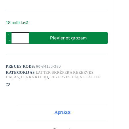
18 noliktavā
Chain
Pievienot grozam
Scraper
cornerwheel
380
mm
set
quantity
PRECES KODS:
60-84150-380
KATEGORIJAS
LATTER SKRĒPERA REZERVES
DAĻAS
,
LEŅĶA RITEŅI
,
REZERVES DAĻAS LATTER
Apraksts