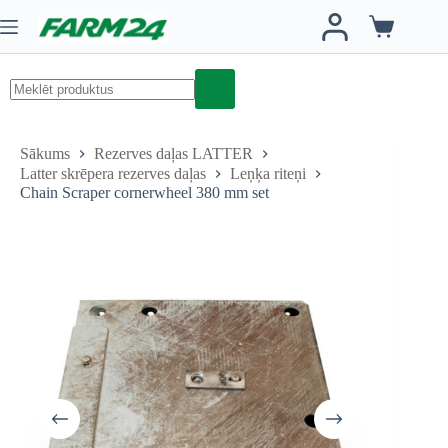
Skip
to
Iepirkumu
content
grozs
No
results
Sākums
Rezerves daļas LATTER
Latter skrēpera rezerves daļas
Leņķa riteņi
Chain Scraper cornerwheel 380 mm set