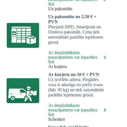
šeit
Uz pakomātu
Uz pakomātu no 2,50 € +
PVN
Pieejami DPD, Smartposti un
Omniva pakomāti. Cena tiek
automātiski parādīta iepirkumu
grozā.
Ar detalizētākiem
nosacījumiem var iepazīties
šeit
Ar kurjeru
Ar kurjeru no 10 € + PVN
Uz izvēlēto adresi. Piegādes
cena ir atkarīga no preču svara
(līdz 30 kg) un tiek automātiski
parādīta iepirkumu grozā.
Ar detalizētākiem
nosacījumiem var iepazīties
šeit
Schenker