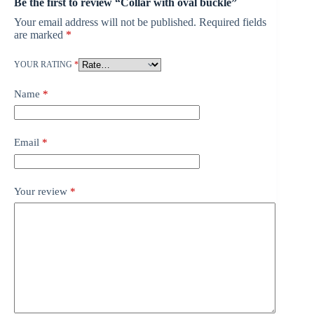
Be the first to review “Collar with oval buckle”
Your email address will not be published.
Required fields
are marked
*
YOUR RATING
*
Name
*
Email
*
Your review
*