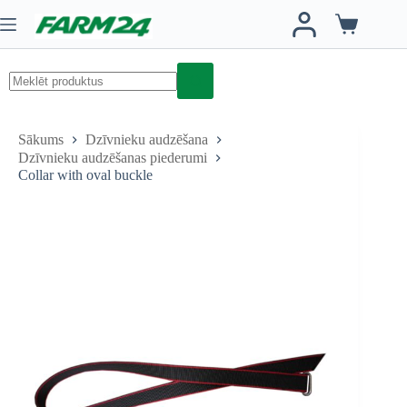
Skip
to
Iepirkumu
content
grozs
No
results
Sākums
Dzīvnieku audzēšana
Dzīvnieku audzēšanas piederumi
Collar with oval buckle