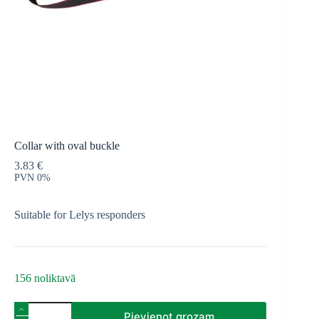
Collar with oval buckle
3.83
€
PVN 0%
Suitable for Lelys responders
156 noliktavā
Collar
Pievienot grozam