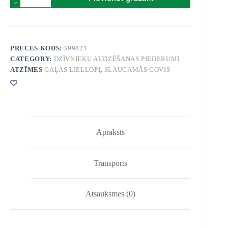
with
oval
buckle
quantity
PRECES KODS:
399821
CATEGORY:
DZĪVNIEKU AUDZĒŠANAS PIEDERUMI
ATZĪMES
GAĻAS LIELLOPI
,
SLAUCAMĀS GOVIS
Apraksts
Transports
Atsauksmes (0)