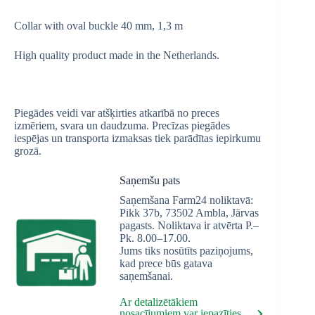
Collar with oval buckle 40 mm, 1,3 m
High quality product made in the Netherlands.
Piegādes veidi var atšķirties atkarībā no preces
izmēriem, svara un daudzuma. Precīzas piegādes
iespējas un transporta izmaksas tiek parādītas iepirkumu
grozā.
Saņemšu pats
Saņemšana Farm24 noliktavā:
Pikk 37b, 73502 Ambla, Järvas
pagasts. Noliktava ir atvērta P.–
Pk. 8.00–17.00.
Jums tiks nosūtīts paziņojums,
kad prece būs gatava
saņemšanai.
Ar detalizētākiem
nosacījumiem var iepazīties