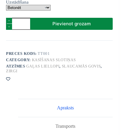
Uzstādīšana
EasySwing
Pievienot grozam
Totem
kasīšanās
birste
liellopiem
quantity
PRECES KODS:
TT001
CATEGORY:
KASĪŠANAS SLOTIŅAS
ATZĪMES
GAĻAS LIELLOPI
,
SLAUCAMĀS GOVIS
,
ZIRGI
Apraksts
Transports