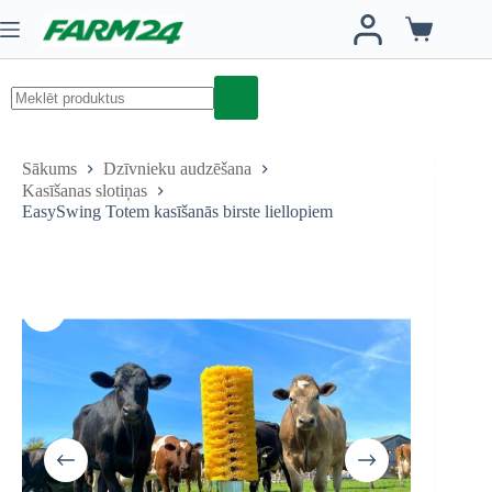
Skip
has
to
multiple
Iepirkumu
content
variants.
grozs
The
options
may
be
No
chosen
results
on
Sākums
Dzīvnieku audzēšana
the
Kasīšanas slotiņas
product
EasySwing Totem kasīšanās birste liellopiem
page