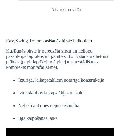
Atsauksmes (0)
EasySwing Totem kasīšanās birste liellopiem
Kasīšanās birste ir paredzēta zirgu un liellopu
pašapkopei aplokos un ganībās. To uzstāda uz betona
plātnes (papildaprīkojumā pieejams uzstādīšanas
komplekts montāžai zemē).
Izturīga, laikapstākļiem noturīga konstrukcija
Iztur skarbus laikapstākļus un salu
Neliela apkopes nepieciešamība
Ilgs kalpošanas laiks