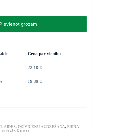
Pievienot grozam
aide
Cena par vienību
%
22.10 €
%
19.89 €
TLAIDES
,
DZĪVNIEKU AUDZĒŠANA
,
PIENA
E PIEDĀVĀJUMI