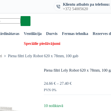
Klientu atbalsts pa telefonu:
+372 54005620
irdinātavas
Ventilācija
Durvis
Fermas tehnika
Rezerves 
Speciālie piedāvājumi
ri
Piena filtri Lely Robot 620 x 78mm, 100 gab
Piena filtri Lely Robot 620 x 78mm, 100 g
24.66
€
–
27.40
€
PVN 0%
10 noliktavā