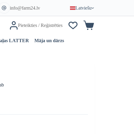
info@farm24.lv
Latviešu
Pieteikties / Reģistrēties
Iepirkumu
grozs
daļas LATTER
Māja un dārzs
ab