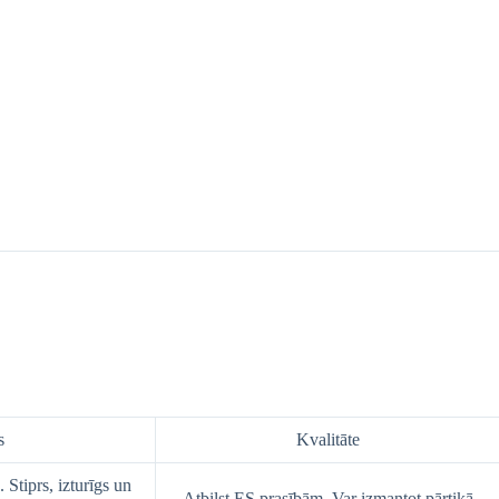
s
Kvalitāte
Stiprs, izturīgs un
Atbilst ES prasībām. Var izmantot pārtikā