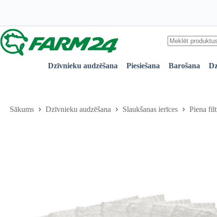
Robot
Skip
620
to
x
content
78mm,
100
gab
quantity
No
results
Dzīvnieku audzēšana
Piesiešana
Barošana
Dz
Sākums
Dzīvnieku audzēšana
Slaukšanas ierīces
Piena filt