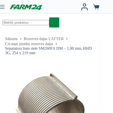
Skip
to
Iepirkumu
content
grozs
No
results
Sākums
Rezerves daļas LATTER
Cri-man pumba rezerves daļas
Separatora īsais siets SM260FA DM – 1,00 mm, HHD
3G, 254 x 219 mm