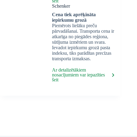
šeit
Schenker
Cena tiek aprēķināta
iepirkumu grozā
Piemērots lielāku preču
pārvadāšanai. Transporta cena ir
atkarīga no piegādes reģiona,
sūtījuma izmēriem un svara.
Ievadot iepirkumu grozā pasta
indeksu, tiks parādītas precīzas
transporta izmaksas.
Ar detalizētākiem
nosacījumiem var iepazīties
šeit