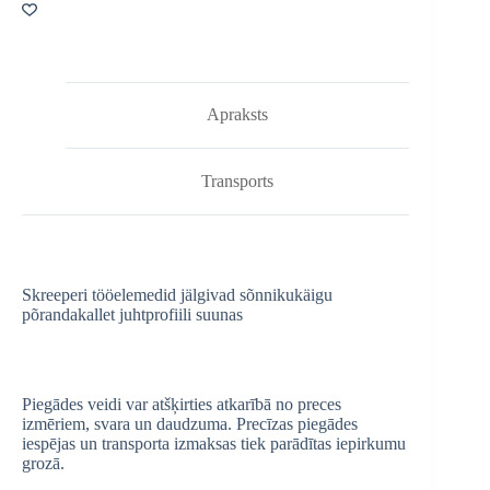
Apraksts
Transports
Skreeperi tööelemedid jälgivad sõnnikukäigu
põrandakallet juhtprofiili suunas
Piegādes veidi var atšķirties atkarībā no preces
izmēriem, svara un daudzuma. Precīzas piegādes
iespējas un transporta izmaksas tiek parādītas iepirkumu
grozā.