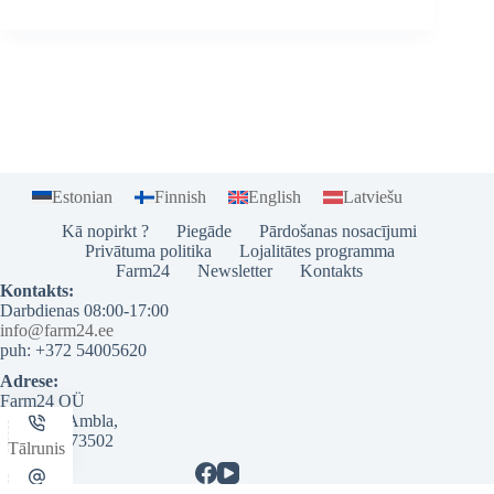
Estonian
Finnish
English
Latviešu
Kā nopirkt ?
Piegāde
Pārdošanas nosacījumi
Privātuma politika
Lojalitātes programma
Farm24
Newsletter
Kontakts
Kontakts:
Darbdienas 08:00-17:00
info@farm24.ee
puh: +372 54005620
Adrese:
Farm24 OÜ
Pikk 37b Ambla,
Järvamaa 73502
Tālrunis