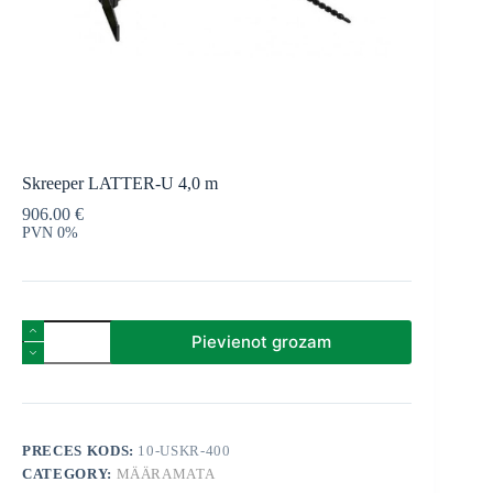
Skreeper LATTER-U 4,0 m
906.00
€
PVN 0%
Skreeper
Pievienot grozam
LATTER-
U
4,0
m
quantity
PRECES KODS:
10-USKR-400
CATEGORY:
MÄÄRAMATA