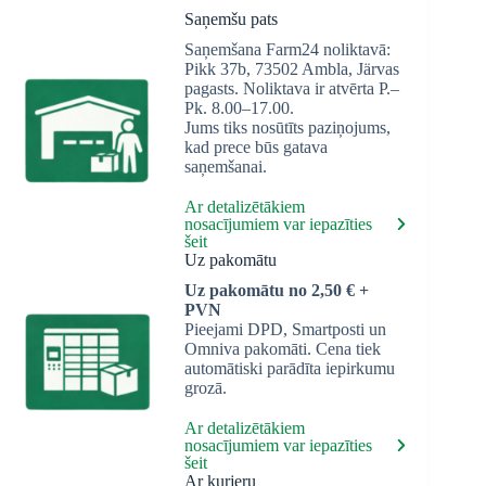
Saņemšu pats
Saņemšana Farm24 noliktavā:
Pikk 37b, 73502 Ambla, Järvas
pagasts. Noliktava ir atvērta P.–
Pk. 8.00–17.00.
Jums tiks nosūtīts paziņojums,
kad prece būs gatava
saņemšanai.
Ar detalizētākiem
nosacījumiem var iepazīties
šeit
Uz pakomātu
Uz pakomātu no 2,50 € +
PVN
Pieejami DPD, Smartposti un
Omniva pakomāti. Cena tiek
automātiski parādīta iepirkumu
grozā.
Ar detalizētākiem
nosacījumiem var iepazīties
šeit
Ar kurjeru