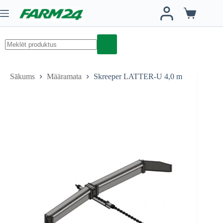
Skip
to
Iepirkumu
content
grozs
No
results
Sākums
Määramata
Skreeper LATTER-U 4,0 m