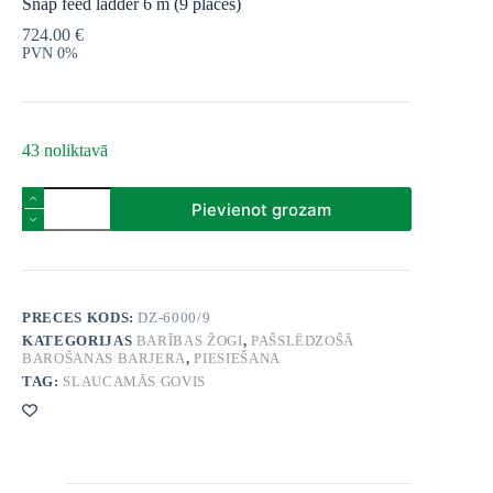
Snap feed ladder 6 m (9 places)
724.00
€
PVN 0%
43 noliktavā
Snap
Pievienot grozam
feed
ladder
6
m
(9
places)
PRECES KODS:
DZ-6000/9
quantity
KATEGORIJAS
BARĪBAS ŽOGI
,
PAŠSLĒDZOŠĀ
BAROŠANAS BARJERA
,
PIESIEŠANA
TAG:
SLAUCAMĀS GOVIS