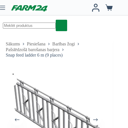
Skip
to
Iepirkumu
content
grozs
No
results
Sākums
Piesiešana
Barības žogi
Pašslēdzošā barošanas barjera
Snap feed ladder 6 m (9 places)