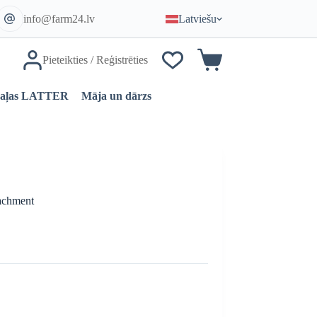
info@farm24.lv
Latviešu
Pieteikties / Reģistrēties
Iepirkumu
grozs
daļas LATTER
Māja un dārzs
tachment