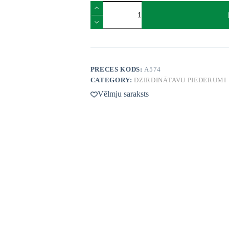
Thermal
pipe
600
+
400
mm
with
floor
PRECES KODS:
A574
attachment
CATEGORY:
DZIRDINĀTAVU PIEDERUMI
quantity
Vēlmju saraksts