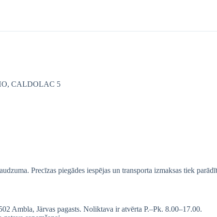
LCHO, CALDOLAC 5
 daudzuma. Precīzas piegādes iespējas un transporta izmaksas tiek parādī
2 Ambla, Järvas pagasts. Noliktava ir atvērta P.–Pk. 8.00–17.00.