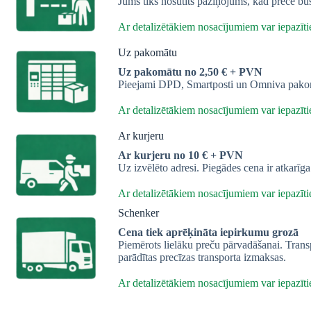
Jums tiks nosūtīts paziņojums, kad prece bū
Ar detalizētākiem nosacījumiem var iepazītie
Uz pakomātu
Uz pakomātu no 2,50 € + PVN
Pieejami DPD, Smartposti un Omniva pakomā
Ar detalizētākiem nosacījumiem var iepazītie
Ar kurjeru
Ar kurjeru no 10 € + PVN
Uz izvēlēto adresi. Piegādes cena ir atkarīg
Ar detalizētākiem nosacījumiem var iepazītie
Schenker
Cena tiek aprēķināta iepirkumu grozā
Piemērots lielāku preču pārvadāšanai. Trans
parādītas precīzas transporta izmaksas.
Ar detalizētākiem nosacījumiem var iepazītie