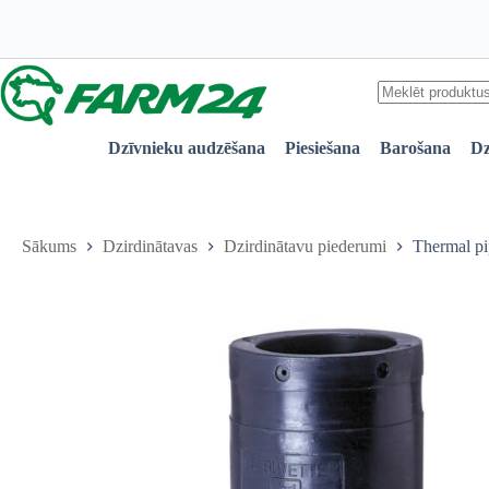
+
Skip
400
to
mm
content
with
floor
attachment
quantity
No
results
Dzīvnieku audzēšana
Piesiešana
Barošana
Dz
Sākums
Dzirdinātavas
Dzirdinātavu piederumi
Thermal pi