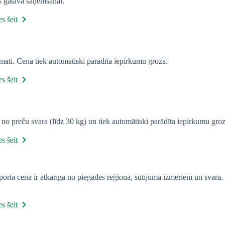
s gatava saņemšanai.
s šeit
ti. Cena tiek automātiski parādīta iepirkumu grozā.
s šeit
a no preču svara (līdz 30 kg) un tiek automātiski parādīta iepirkumu groz
s šeit
porta cena ir atkarīga no piegādes reģiona, sūtījuma izmēriem un svara.
s šeit