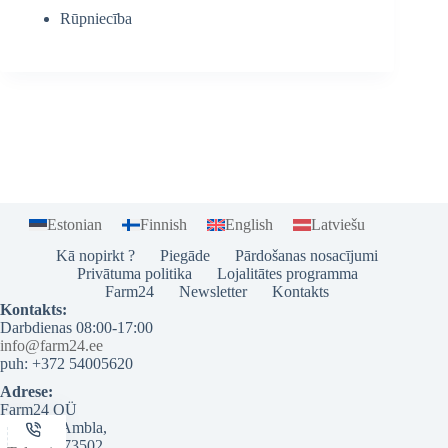
Rūpniecība
Estonian
Finnish
English
Latviešu
Kā nopirkt ?
Piegāde
Pārdošanas nosacījumi
Privātuma politika
Lojalitātes programma
Farm24
Newsletter
Kontakts
Kontakts:
Darbdienas 08:00-17:00
info@farm24.ee
puh: +372 54005620
Adrese:
Farm24 OÜ
Pikk 37b Ambla,
Järvamaa 73502