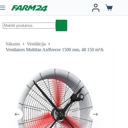
Skip
to
Iepirkumu
content
grozs
No
results
Sākums
Ventilācija
Ventilators Multifan AirBreeze 1500 mm, 48 150 m³/h