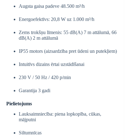
Augsta gaisa padeve 48.500 m³/h
Energoefektīvs: 20,8 W uz 1.000 m³/h
Zems trokšņu līmenis: 55 dB(A) 7 m attālumā, 66
dB(A) 2 m attālumā
IP55 motors (aizsardzība pret ūdeni un putekļiem)
Intuitīvs dizains ērtai uzstādīšanai
230 V / 50 Hz / 420 p/min
Garantija 3 gadi
Pielietojums
Lauksaimniecība: piena lopkopība, cūkas,
mājputni
Siltumnīcas