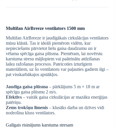
Multifan AirBreeze ventilators 1500 mm
Multifan AirBreeze ir jaudīgākais cirkulācijas ventilators
mūsu klāstā. Tas ir ideāli piemērots vidēm, kur
nepieciešams pārvietot lielu gaisa daudzumu un ir
vēlama spēcīga gaisa plūsma. Piemēram, lai novērstu
karstuma stresu mājlopiem vai paātrinātu atdzišanas
laiku ražošanas procesos. Pateicoties izturīgiem
materiāliem, uz šo ventilatoru var paļauties gadiem ilgi –
pat visskarbākajos apstākļos.
Jaudīga gaisa plūsma
– pārklājums 5 m × 18 m ar
spēcīgu gaisa plūsmu 2 m/s.
Efektīvs
– vairāk gaisa cirkulācijas ar mazāku enerģijas
patēriņu.
Zems trokšņu līmenis
– klusāks darba un dzīves vidi
nodrošina kluss ventilators.
Galīgais risinājums karstuma stresam