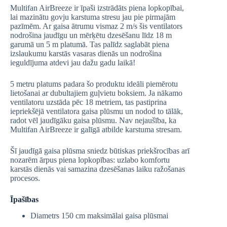
Multifan AirBreeze ir īpaši izstrādāts piena lopkopībai,
lai mazinātu govju karstuma stresu jau pie pirmajām
pazīmēm. Ar gaisa ātrumu vismaz 2 m/s šis ventilators
nodrošina jaudīgu un mērķētu dzesēšanu līdz 18 m
garumā un 5 m platumā. Tas palīdz saglabāt piena
izslaukumu karstās vasaras dienās un nodrošina
ieguldījuma atdevi jau dažu gadu laikā!
5 metru platums padara šo produktu ideāli piemērotu
lietošanai ar dubultajiem guļvietu boksiem. Ja nākamo
ventilatoru uzstāda pēc 18 metriem, tas pastiprina
iepriekšējā ventilatora gaisa plūsmu un nodod to tālāk,
radot vēl jaudīgāku gaisa plūsmu. Nav nejaušība, ka
Multifan AirBreeze ir galīgā atbilde karstuma stresam.
Šī jaudīgā gaisa plūsma sniedz būtiskas priekšrocības arī
nozarēm ārpus piena lopkopības: uzlabo komfortu
karstās dienās vai samazina dzesēšanas laiku ražošanas
procesos.
Īpašības
Diametrs 150 cm maksimālai gaisa plūsmai