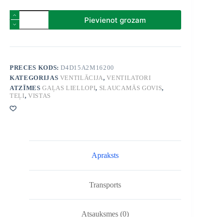
Ventilators
Pievienot grozam
Multifan
AirBreeze
1500
mm,
48
150
PRECES KODS:
D4D15A2M16200
m³/h
KATEGORIJAS
VENTILĀCIJA
,
VENTILATORI
quantity
ATZĪMES
GAĻAS LIELLOPI
,
SLAUCAMĀS GOVIS
,
TEĻI
,
VISTAS
Apraksts
Transports
Atsauksmes (0)