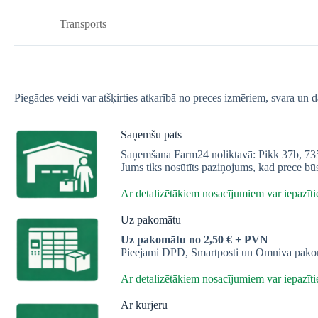
Transports
Piegādes veidi var atšķirties atkarībā no preces izmēriem, svara un
Saņemšu pats
Saņemšana Farm24 noliktavā: Pikk 37b, 7350
Jums tiks nosūtīts paziņojums, kad prece bū
Ar detalizētākiem nosacījumiem var iepazītie
Uz pakomātu
Uz pakomātu no 2,50 € + PVN
Pieejami DPD, Smartposti un Omniva pakomā
Ar detalizētākiem nosacījumiem var iepazītie
Ar kurjeru