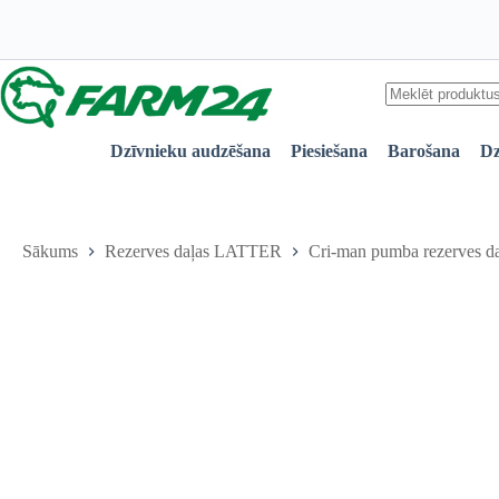
Skip
to
content
No
results
Dzīvnieku audzēšana
Piesiešana
Barošana
Dz
Sākums
Rezerves daļas LATTER
Cri-man pumba rezerves da