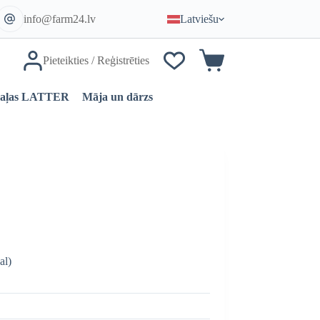
info@farm24.lv
Latviešu
Pieteikties / Reģistrēties
Iepirkumu
grozs
daļas LATTER
Māja un dārzs
al)