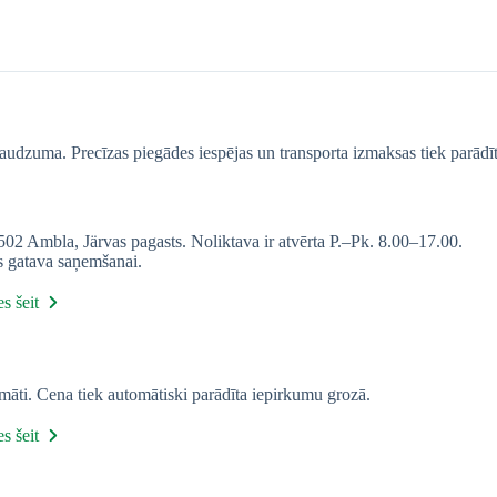
 daudzuma. Precīzas piegādes iespējas un transporta izmaksas tiek parādī
2 Ambla, Järvas pagasts. Noliktava ir atvērta P.–Pk. 8.00–17.00.
s gatava saņemšanai.
s šeit
ti. Cena tiek automātiski parādīta iepirkumu grozā.
s šeit