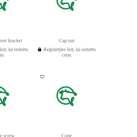
ort bracket
Cap nut
šeit, lai redzētu
Reģistrējies šeit, lai redzētu
nu
cenu
e screw
Cone