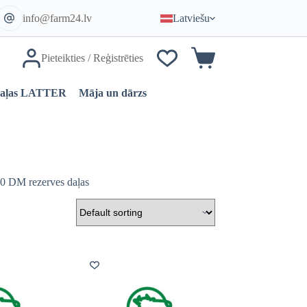
info@farm24.lv
Latviešu
Pieteikties / Reģistrēties
Iepirkumu
grozs
daļas LATTER
Māja un dārzs
0 DM rezerves daļas