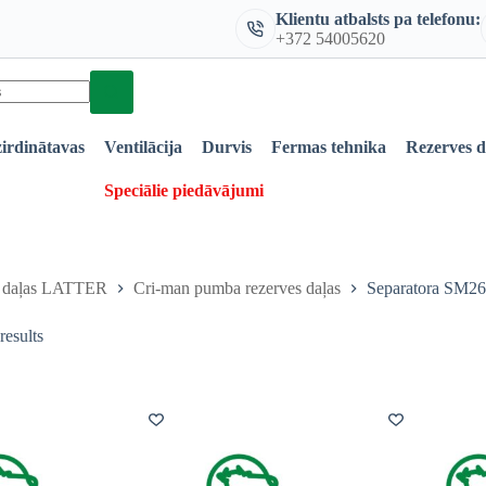
Klientu atbalsts pa telefonu:
+372 54005620
irdinātavas
Ventilācija
Durvis
Fermas tehnika
Rezerves 
Speciālie piedāvājumi
s daļas LATTER
Cri-man pumba rezerves daļas
Separatora SM26
results