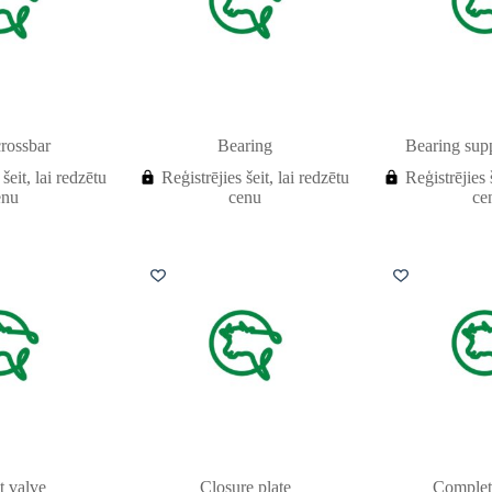
rossbar
Bearing
Bearing supp
 šeit, lai redzētu
Reģistrējies šeit, lai redzētu
Reģistrējies 
enu
cenu
ce
t valve
Closure plate
Complet