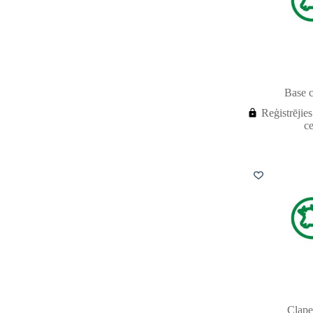
Base c
Reģistrējies
c
Clape