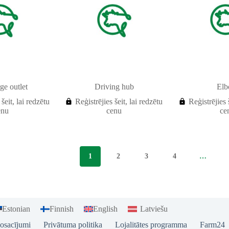
ge outlet
Driving hub
El
 šeit, lai redzētu
Reģistrējies šeit, lai redzētu
Reģistrējies 
enu
cenu
ce
1
2
3
4
…
Estonian
Finnish
English
Latviešu
osacījumi
Privātuma politika
Lojalitātes programma
Farm24