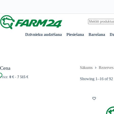
Skip
to
content
No
results
Dzīvnieku audzēšana
Piesiešana
Barošana
Dz
Cena
Sākums
Rezerve
Price:
0 €
-
7 515 €
Showing 1–16 of 92 