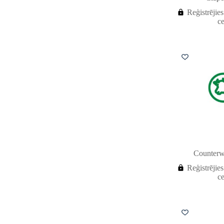
Reģistrējies
c
Counterw
Reģistrējies
c